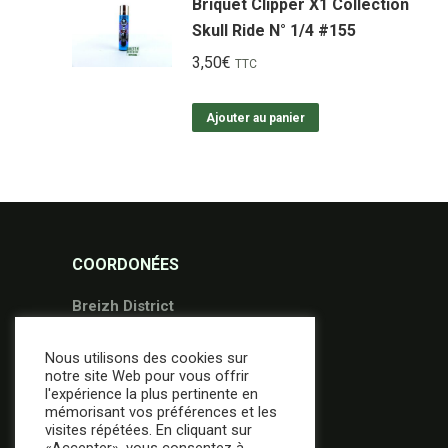
Briquet Clipper X1 Collection
Skull Ride N° 1/4 #155
3,50
€
TTC
Ajouter au panier
COORDONÉES
Breizh District
36 Avenue Gontran Bienvenu
Nous utilisons des cookies sur
56000 Vannes
notre site Web pour vous offrir
02.97.49.95.09
l'expérience la plus pertinente en
mémorisant vos préférences et les
contact@breizh-district.com
visites répétées. En cliquant sur