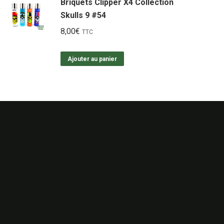
Briquets Clipper X4 Collection
Skulls 9 #54
8,00
€
TTC
Ajouter au panier