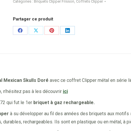
Catégories :
Briquets Clipper Frisson
,
Coffrets Clipper
Partager ce produit
Share
Share
Share
Share
on
on
on
on
Facebook
X
Pinterest
LinkedIn
al Mexican Skulls Doré
avec ce coffret Clipper métal en série li
e, n’hésitez pas à les découvrir
ici
72 qui fut le 1er
briquet à gaz rechargeable.
pper
à su développer au fil des années des briquets aux motifs sy
urables, rechargeables. Ils sont en plastique ou en métal, à pie