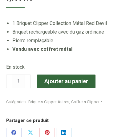
1 Briquet Clipper Collection Métal Red Devil
Briquet rechargeable avec du gaz ordinaire
Pierre remplaçable
Vendu avec coffret métal
En stock
quantité
Ajouter au panier
de
Briquet
Catégories :
Briquets Clipper Autres
,
Coffrets Clipper
Clipper
X1
Partager ce produit
Collection
Métal
Share
Share
Share
Share