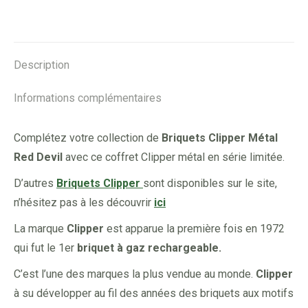
Red
on
on
on
on
Devil
Facebook
X
Pinterest
LinkedIn
#169
Description
Informations complémentaires
Complétez votre collection de
Briquets Clipper Métal
Red Devil
avec ce coffret Clipper métal en série limitée.
D’autres
Briquets Clipper
sont disponibles sur le site,
n’hésitez pas à les découvrir
ici
La marque
Clipper
est apparue la première fois en 1972
qui fut le 1er
briquet à gaz rechargeable.
C’est l’une des marques la plus vendue au monde.
Clipper
à su développer au fil des années des briquets aux motifs