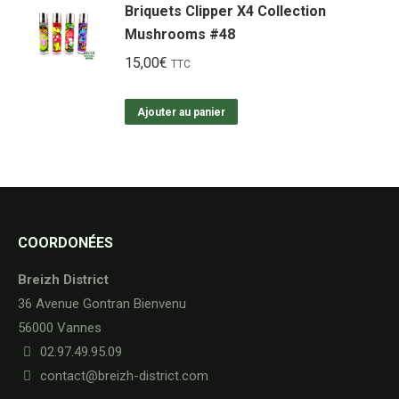
Briquets Clipper X4 Collection
Mushrooms #48
15,00
€
TTC
Ajouter au panier
COORDONÉES
Breizh District
36 Avenue Gontran Bienvenu
56000 Vannes
02.97.49.95.09
contact@breizh-district.com