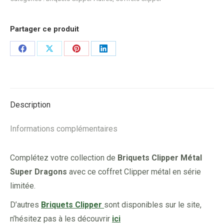
Partager ce produit
Share
Share
Share
Share
on
on
on
on
Facebook
X
Pinterest
LinkedIn
Description
Informations complémentaires
Complétez votre collection de
Briquets Clipper Métal
Super Dragons
avec ce coffret Clipper métal en série
limitée.
D’autres
Briquets Clipper
sont disponibles sur le site,
n’hésitez pas à les découvrir
ici