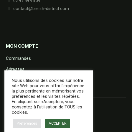
02.97.49.95.09
contact@breizh-district.com
MON COMPTE
Commandes
Adresses
Détails du compte
Nous utilisons des cookies sur notre
site Web pour vous offrir l'expérience
la plus pertinente en mémorisant vos
préférences et les visites répétées.
En cliquant sur «Accepter», vous
consentez à l'utilisation de TOUS les
cookies.
Préférences
ACCEPTER
+ d'infos