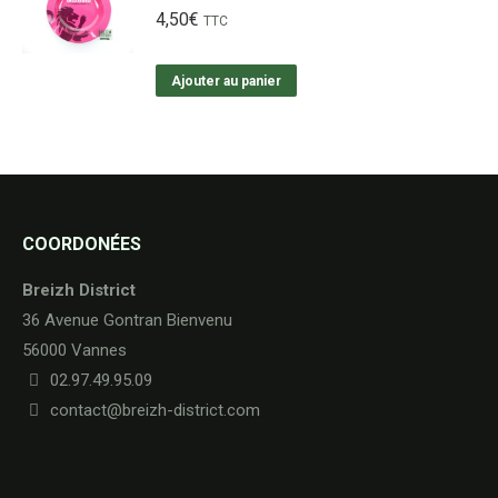
4,50
€
TTC
Ajouter au panier
COORDONÉES
Breizh District
36 Avenue Gontran Bienvenu
56000 Vannes
02.97.49.95.09
contact@breizh-district.com