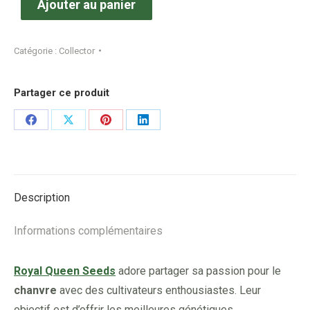
Ajouter au panier
Catégorie :
Collector
Partager ce produit
Share
Share
Share
Share
on
on
on
on
Facebook
X
Pinterest
LinkedIn
Description
Informations complémentaires
Royal Queen Seeds
adore partager sa passion pour le
chanvre
avec des cultivateurs enthousiastes. Leur
objectif est d’offrir les meilleures génétiques.