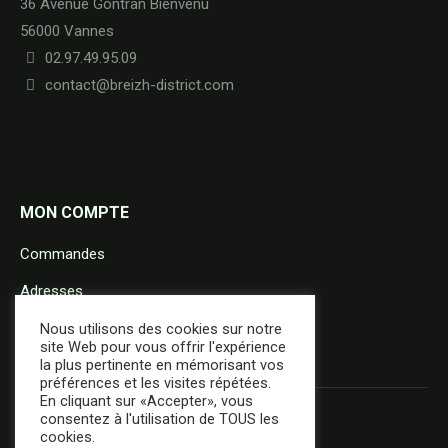
36 Avenue Gontran Bienvenu
56000 Vannes
02.97.49.95.09
contact@breizh-district.com
MON COMPTE
Commandes
Adresses
Détails du compte
Nous utilisons des cookies sur notre
site Web pour vous offrir l'expérience
la plus pertinente en mémorisant vos
préférences et les visites répétées.
En cliquant sur «Accepter», vous
consentez à l'utilisation de TOUS les
cookies.