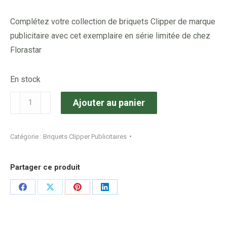
Complétez votre collection de briquets Clipper de marque
publicitaire avec cet exemplaire en série limitée de chez
Florastar
En stock
quantité
Ajouter au panier
de
Briquet
Catégorie :
Briquets Clipper Publicitaires
Clipper
Collection
Partager ce produit
MARQUE
:
Share
Share
Share
Share
Florastar
on
on
on
on
#92
Facebook
X
Pinterest
LinkedIn