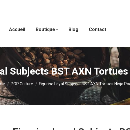
Accueil
Boutique
Blog
Contact
yal Subjects BST AXN Tortues 
 are here:
me
POP Culture
Figurine Loyal Subjects BST AXN Tortues Ninja Pa