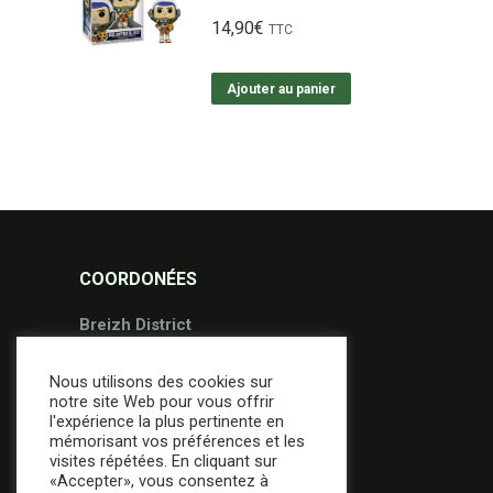
14,90
€
TTC
Ajouter au panier
COORDONÉES
Breizh District
36 Avenue Gontran Bienvenu
Nous utilisons des cookies sur
56000 Vannes
notre site Web pour vous offrir
02.97.49.95.09
l'expérience la plus pertinente en
mémorisant vos préférences et les
contact@breizh-district.com
visites répétées. En cliquant sur
«Accepter», vous consentez à