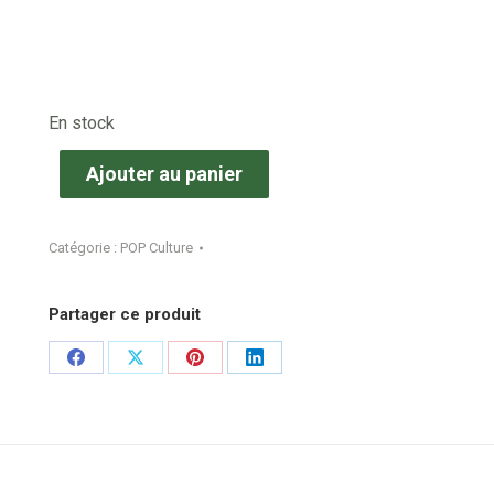
En stock
Ajouter au panier
Catégorie :
POP Culture
Partager ce produit
Share
Share
Share
Share
on
on
on
on
Facebook
X
Pinterest
LinkedIn