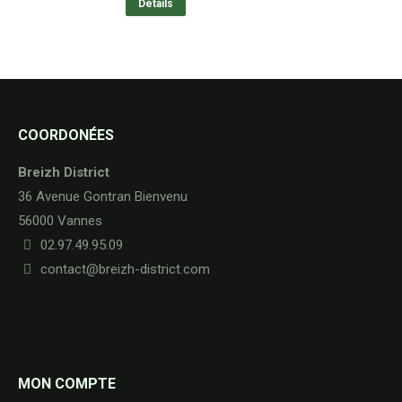
initial
actuel
Details
était :
est :
35,00€.
30,00€.
COORDONÉES
Breizh District
36 Avenue Gontran Bienvenu
56000 Vannes
02.97.49.95.09
contact@breizh-district.com
MON COMPTE