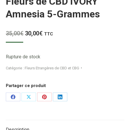
Fleurs de CBD IVORY
Amnesia 5-Grammes
Le
Le
35,00
€
30,00
€
TTC
prix
prix
initial
actuel
Rupture de stock
était :
est :
35,00€.
30,00€.
Catégorie :
Fleurs Etrangères de CBD et CBG
Partager ce produit
Share
Share
Share
Share
on
on
on
on
Facebook
X
Pinterest
LinkedIn
Description