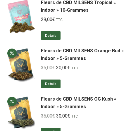
Fleurs de CBD MILSENS Tropical «
Indoor » 10-Grammes
29,00
€
TTC
Details
Fleurs de CBD MILSENS Orange Bud «
Indoor » 5-Grammes
Le
Le
35,00
€
30,00
€
TTC
prix
prix
initial
actuel
Details
était :
est :
Fleurs de CBD MILSENS OG Kush «
35,00€.
30,00€.
Indoor » 5-Grammes
Le
Le
35,00
€
30,00
€
TTC
prix
prix