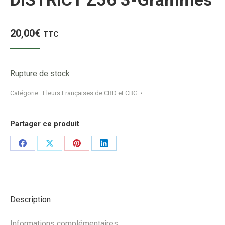
20,00
€
TTC
Rupture de stock
Catégorie :
Fleurs Françaises de CBD et CBG
Partager ce produit
Share
Share
Share
Share
on
on
on
on
Facebook
X
Pinterest
LinkedIn
Description
Informations complémentaires