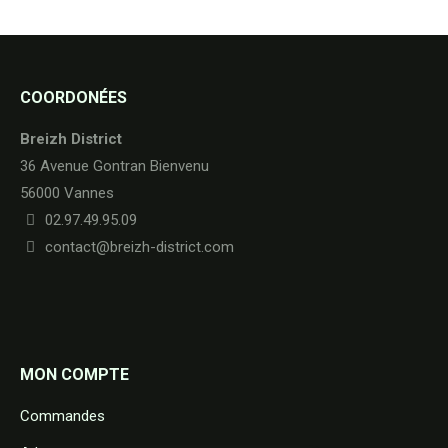
COORDONÉES
Breizh District
36 Avenue Gontran Bienvenu
56000 Vannes
02.97.49.95.09
contact@breizh-district.com
MON COMPTE
Commandes