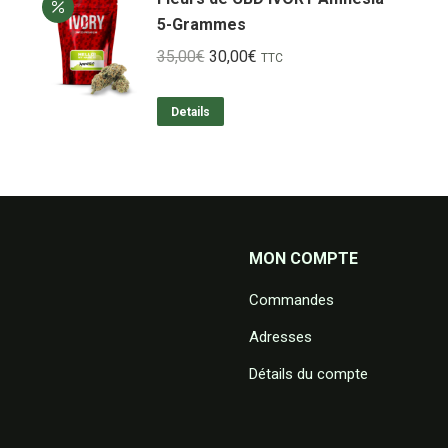
5-Grammes
Le
Le
35,00
€
30,00
€
TTC
prix
prix
initial
actuel
Details
était :
est :
35,00€.
30,00€.
MON COMPTE
Commandes
Adresses
Détails du compte