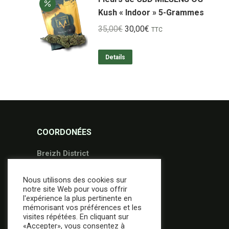
Kush « Indoor » 5-Grammes
Le
Le
35,00
€
30,00
€
TTC
prix
prix
initial
actuel
Details
était :
est :
35,00€.
30,00€.
COORDONÉES
Breizh District
36 Avenue Gontran Bienvenu
Nous utilisons des cookies sur
56000 Vannes
notre site Web pour vous offrir
02.97.49.95.09
l'expérience la plus pertinente en
mémorisant vos préférences et les
contact@breizh-district.com
visites répétées. En cliquant sur
«Accepter», vous consentez à