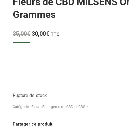
Fleurs de CBD MILSENS Or
Grammes
Le
Le
35,00
€
30,00
€
TTC
prix
prix
initial
actuel
était :
est :
35,00€.
30,00€.
Rupture de stock
Catégorie :
Fleurs Etrangères de CBD et CBG
Partager ce produit