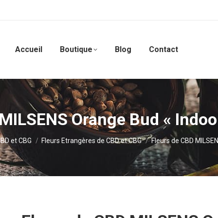
Accueil
Boutique
Blog
Contact
 MILSENS Orange Bud « Indo
CBD et CBG
Fleurs Etrangères de CBD et CBG
Fleurs de CBD MILSE