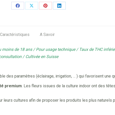
Share
Share
Share
Share
on
on
on
on
Facebook
X
Pinterest
LinkedIn
Caractéristiques
A Savoir
au moins de 18 ans / Pour usage technique / Taux de THC inféri
 consultation / Cultivée en Suisse
 des paramètres (éclairage, irrigation, … ) qui favorisent une q
ité premium
. Les fleurs issues de la culture indoor ont des têt
r leurs cultures afin de proposer les produits les plus naturels 