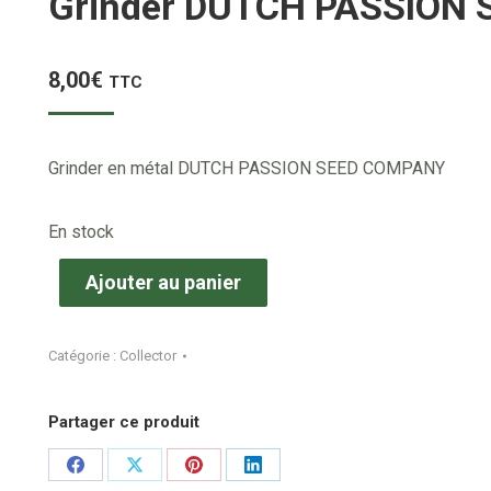
Grinder DUTCH PASSION
8,00
€
TTC
Grinder en métal DUTCH PASSION SEED COMPANY
En stock
Ajouter au panier
Catégorie :
Collector
Partager ce produit
Share
Share
Share
Share