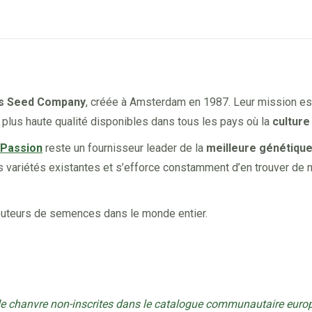
on
on
on
on
Facebook
X
Pinterest
LinkedIn
is Seed Company
, créée à Amsterdam en 1987. Leur mission es
 plus haute qualité disponibles dans tous les pays où la
culture
 Passion
reste un fournisseur leader de la
meilleure génétiqu
urs variétés existantes et s’efforce constamment d’en trouver de 
ributeurs de semences dans le monde entier.
de chanvre non-inscrites dans le catalogue communautaire europ