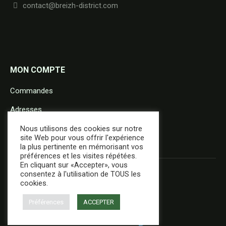
contact@breizh-district.com
MON COMPTE
Commandes
Adresses
Détails du compte
Nous utilisons des cookies sur notre
site Web pour vous offrir l'expérience
la plus pertinente en mémorisant vos
préférences et les visites répétées.
En cliquant sur «Accepter», vous
consentez à l'utilisation de TOUS les
cookies.
Préférences
ACCEPTER
+ d'infos
Réalisation :
E-Dilik