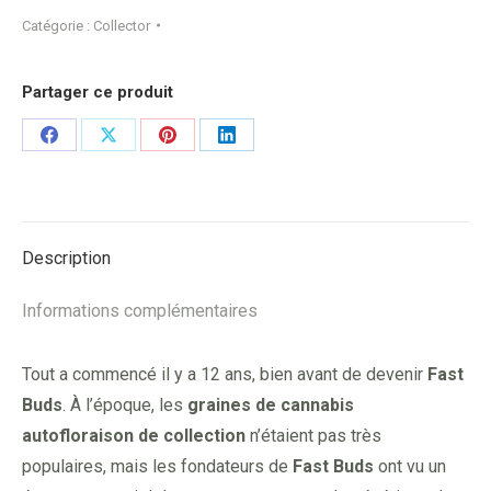
Catégorie :
Collector
Partager ce produit
Share
Share
Share
Share
on
on
on
on
Facebook
X
Pinterest
LinkedIn
Description
Informations complémentaires
Tout a commencé il y a 12 ans, bien avant de devenir
Fast
Buds
. À l’époque, les
graines de cannabis
autofloraison de collection
n’étaient pas très
populaires, mais les fondateurs de
Fast Buds
ont vu un