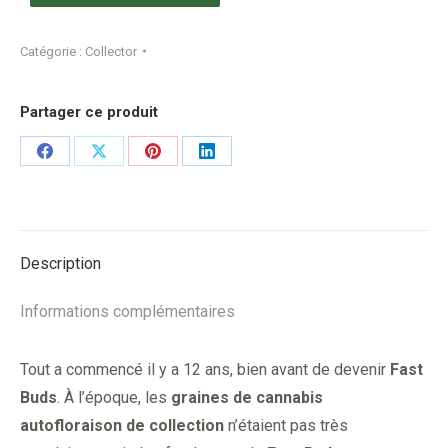
Catégorie :
Collector
Partager ce produit
Share
Share
Share
Share
on
on
on
on
Facebook
X
Pinterest
LinkedIn
Description
Informations complémentaires
Tout a commencé il y a 12 ans, bien avant de devenir
Fast
Buds
. À l’époque, les
graines de cannabis
autofloraison de collection
n’étaient pas très