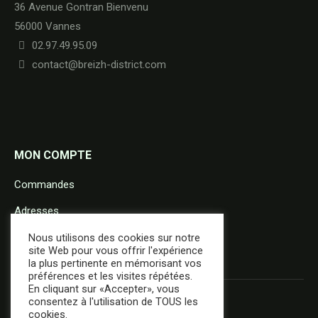
36 Avenue Gontran Bienvenu
56000 Vannes
02.97.49.95.09
contact@breizh-district.com
MON COMPTE
Commandes
Adresses
Détails du compte
Nous utilisons des cookies sur notre
site Web pour vous offrir l'expérience
la plus pertinente en mémorisant vos
préférences et les visites répétées.
En cliquant sur «Accepter», vous
consentez à l'utilisation de TOUS les
cookies.