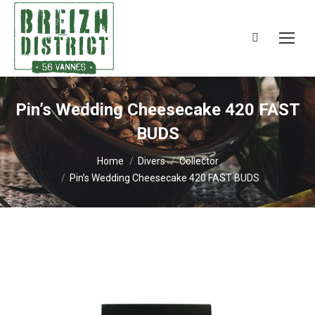
Search:
Pin’s Wedding Cheesecake 420 FAST
BUDS
You are here:
Home
Divers
Collector
Pin’s Wedding Cheesecake 420 FAST BUDS