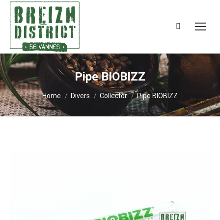
Search:
Pipe BIOBIZZ
You are here:
Home
Divers
Collector
Pipe BIOBIZZ