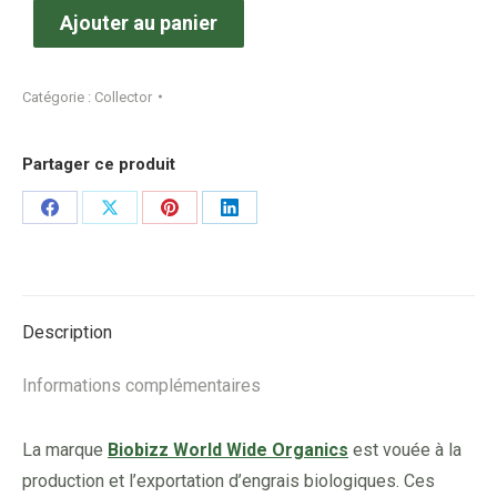
Ajouter au panier
Catégorie :
Collector
Partager ce produit
Share
Share
Share
Share
on
on
on
on
Facebook
X
Pinterest
LinkedIn
Description
Informations complémentaires
La marque
Biobizz World Wide Organics
est vouée à la
production et l’exportation d’engrais biologiques. Ces