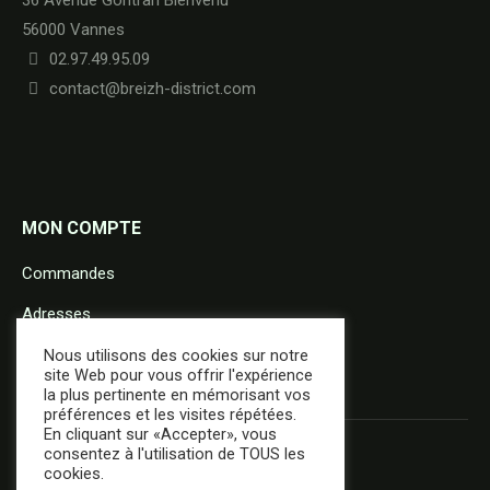
56000 Vannes
02.97.49.95.09
contact@breizh-district.com
MON COMPTE
Commandes
Adresses
Détails du compte
Nous utilisons des cookies sur notre
site Web pour vous offrir l'expérience
la plus pertinente en mémorisant vos
préférences et les visites répétées.
En cliquant sur «Accepter», vous
consentez à l'utilisation de TOUS les
cookies.