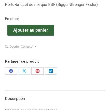
Porte-briquet de marque BSF (Bigger Stronger Faster)
En stock
Ajouter au panier
Catégorie :
Collector
Partager ce produit
Share
Share
Share
Share
on
on
on
on
Facebook
X
Pinterest
LinkedIn
Description