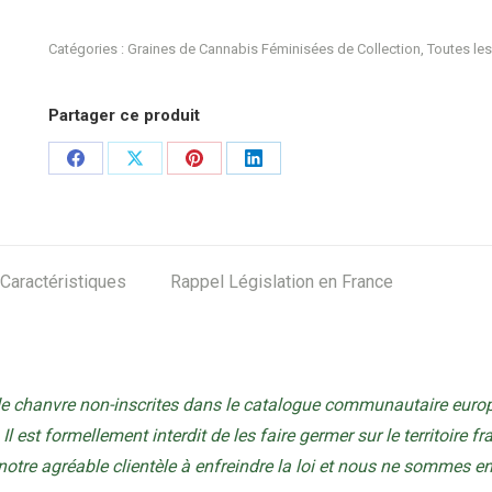
Catégories :
Graines de Cannabis Féminisées de Collection
,
Toutes les
Partager ce produit
Share
Share
Share
Share
on
on
on
on
Facebook
X
Pinterest
LinkedIn
Caractéristiques
Rappel Législation en France
de chanvre non-inscrites dans le catalogue communautaire europ
Il est formellement interdit de les faire germer sur le territoire f
tre agréable clientèle à enfreindre la loi et nous ne sommes 