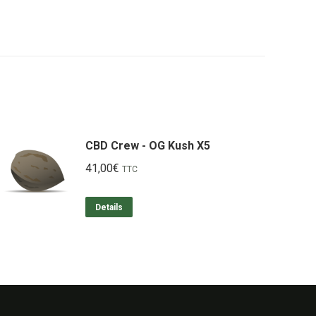
CBD Crew - OG Kush X5
41,00
€
TTC
Details