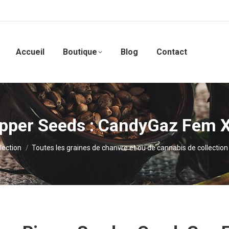
Accueil
Boutique
Blog
Contact
ipper Seeds : CandyGaz Fem X
lection
Toutes les graines de chanvre et ou de cannabis de collection