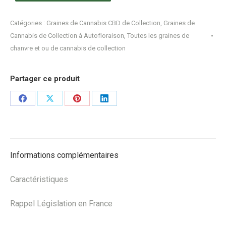
Catégories :
Graines de Cannabis CBD de Collection
,
Graines de
Cannabis de Collection à Autofloraison
,
Toutes les graines de
chanvre et ou de cannabis de collection
Partager ce produit
Share
Share
Share
Share
on
on
on
on
Facebook
X
Pinterest
LinkedIn
Informations complémentaires
Caractéristiques
Rappel Législation en France