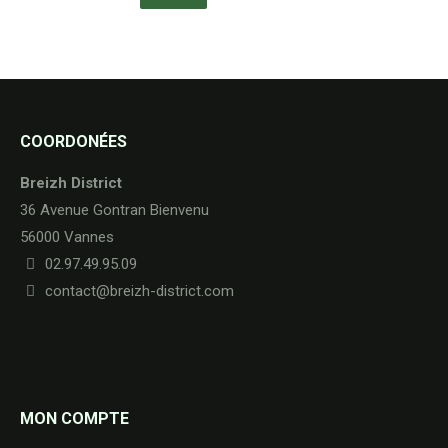
COORDONÉES
Breizh District
36 Avenue Gontran Bienvenu
56000 Vannes
02.97.49.95.09
contact@breizh-district.com
MON COMPTE