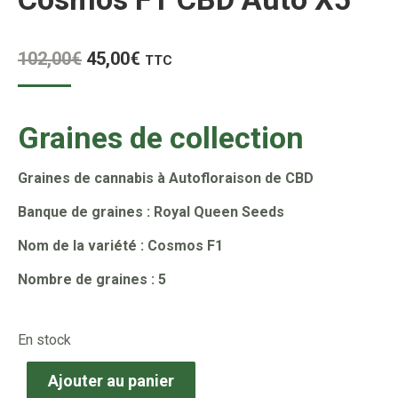
Le
Le
102,00
€
45,00
€
TTC
prix
prix
initial
actuel
Graines de collection
était :
est :
102,00€.
45,00€.
Graines de cannabis à Autofloraison de CBD
Banque de graines : Royal Queen Seeds
Nom de la variété : Cosmos F1
Nombre de graines : 5
En stock
Ajouter au panier