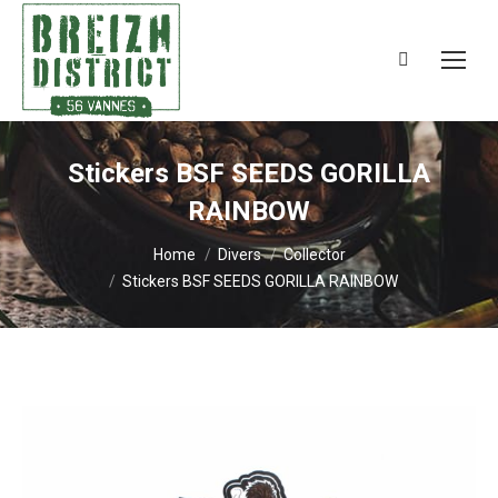
Search:
Stickers BSF SEEDS GORILLA
RAINBOW
You are here:
Home
Divers
Collector
Stickers BSF SEEDS GORILLA RAINBOW