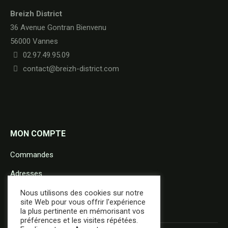
Breizh District
36 Avenue Gontran Bienvenu
56000 Vannes
02.97.49.95.09
contact@breizh-district.com
MON COMPTE
Commandes
Adresses
Détails du compte
Nous utilisons des cookies sur notre
site Web pour vous offrir l'expérience
la plus pertinente en mémorisant vos
préférences et les visites répétées.