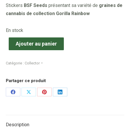
Stickers
BSF Seeds
présentant sa variété de
graines de
cannabis de collection Gorilla Rainbow
En stock
Ajouter au panier
Catégorie :
Collector
Partager ce produit
Share
Share
Share
Share
on
on
on
on
Facebook
X
Pinterest
LinkedIn
Description