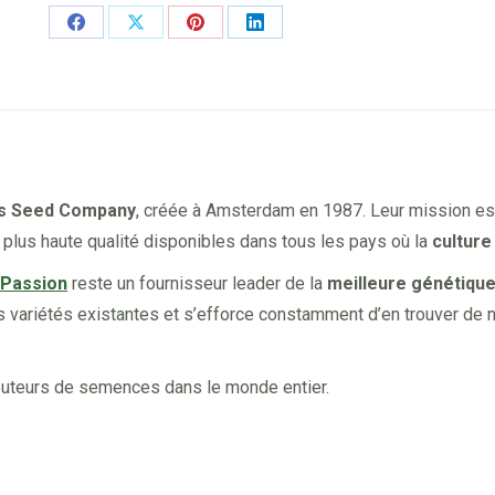
Share
Share
Share
Share
on
on
on
on
Facebook
X
Pinterest
LinkedIn
is Seed Company
, créée à Amsterdam en 1987. Leur mission es
 plus haute qualité disponibles dans tous les pays où la
culture
 Passion
reste un fournisseur leader de la
meilleure génétiqu
urs variétés existantes et s’efforce constamment d’en trouver de 
ributeurs de semences dans le monde entier.