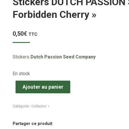
Stickers DUTCH PASSION
Forbidden Cherry »
0,50
€
TTC
Stickers
Dutch Passion Seed Company
En stock
Ajouter au panier
Catégorie :
Collector
Partager ce produit