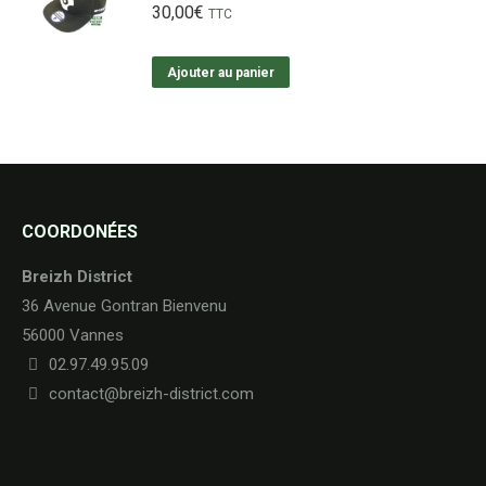
30,00
€
TTC
Ajouter au panier
COORDONÉES
Breizh District
36 Avenue Gontran Bienvenu
56000 Vannes
02.97.49.95.09
contact@breizh-district.com