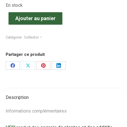
En stock
Ajouter au panier
Catégorie :
Collector
Partager ce produit
Share
Share
Share
Share
on
on
on
on
Facebook
X
Pinterest
LinkedIn
Description
Informations complémentaires