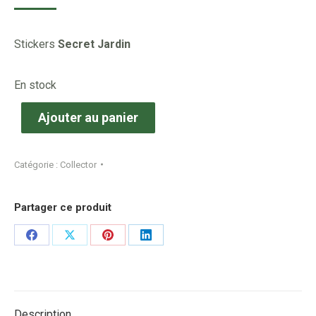
Stickers
Secret Jardin
En stock
Ajouter au panier
Catégorie :
Collector
Partager ce produit
Share
Share
Share
Share
on
on
on
on
Facebook
X
Pinterest
LinkedIn
Description