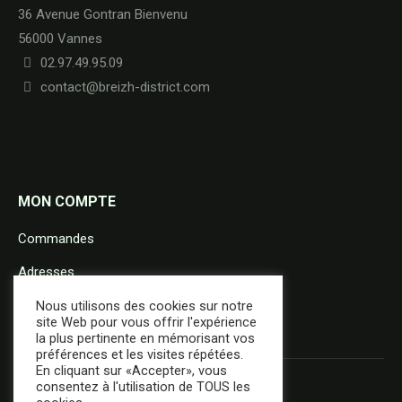
36 Avenue Gontran Bienvenu
56000 Vannes
02.97.49.95.09
contact@breizh-district.com
MON COMPTE
Commandes
Adresses
Détails du compte
Nous utilisons des cookies sur notre
site Web pour vous offrir l'expérience
la plus pertinente en mémorisant vos
préférences et les visites répétées.
En cliquant sur «Accepter», vous
consentez à l'utilisation de TOUS les