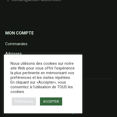
MON COMPTE
Commandes
Adresses
Détails du compte
Nous utilisons des cookies sur notre
site Web pour vous offrir l'expérience
la plus pertinente en mémorisant vos
préférences et les visites répétées.
En cliquant sur «Accepter», vous
consentez à l'utilisation de TOUS les
cookies.
Préférences
ACCEPTER
+ d'infos
Réalisation :
E-Dilik