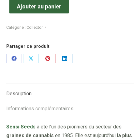
Ajouter au panier
Catégorie :
Collector
Partager ce produit
Share
Share
Share
Share
on
on
on
on
Facebook
X
Pinterest
LinkedIn
Description
Informations complémentaires
Sensi Seeds
a été l’un des pionniers du secteur des
graines de cannabis
en 1985. Elle est aujourd’hui
la plus