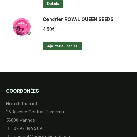
Details
Cendrier ROYAL QUEEN SEEDS
4,50
€
TTC
Ajouter au panier
COORDONÉES
Breizh District
36 Avenue Gontran Bienvenu
56000 Vannes
02.97.49.95.09
contact@breizh-district.com