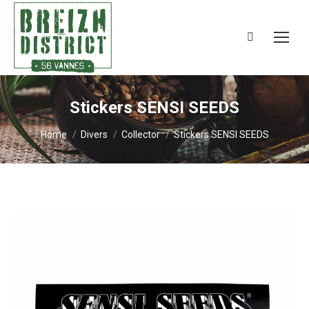
Search:
Stickers SENSI SEEDS
You are here:
Home
Divers
Collector
Stickers SENSI SEEDS