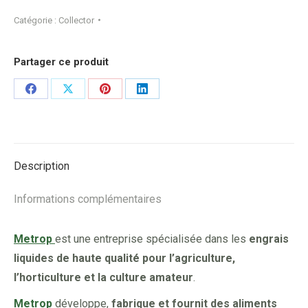
Catégorie :
Collector
Partager ce produit
Share
Share
Share
Share
on
on
on
on
Facebook
X
Pinterest
LinkedIn
Description
Informations complémentaires
Metrop
est une entreprise spécialisée dans les
engrais
liquides de haute qualité pour l’agriculture,
l’horticulture et la culture amateur
.
Metrop
développe,
fabrique et fournit des aliments