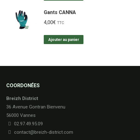
Gants CANNA
4,00
€
TTC
Ajouter au panier
COORDONÉES
Breizh District
36 Avenue Gontran Bienvenu
56000 Vannes
02.97.49.95.09
contact@breizh-district.com