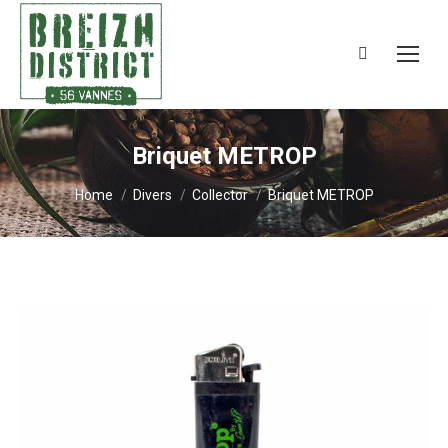
Search:
Briquet METROP
You are here:
Home
Divers
Collector
Briquet METROP