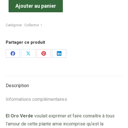
Ajouter au panier
Catégorie :
Collector
Partager ce produit
Share
Share
Share
Share
on
on
on
on
Facebook
X
Pinterest
LinkedIn
Description
Informations complémentaires
El Oro Verde
voulait exprimer et faire connaître à tous
l’amour de cette plante amie incomprise qu’est la