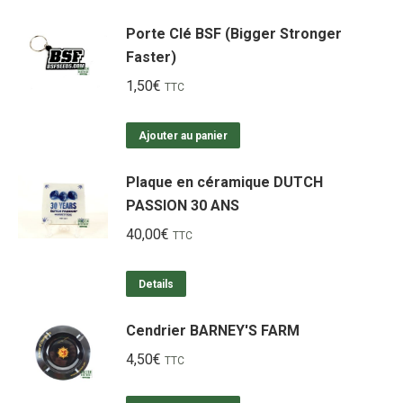
Porte Clé BSF (Bigger Stronger
Faster)
1,50
€
TTC
Ajouter au panier
Plaque en céramique DUTCH
PASSION 30 ANS
40,00
€
TTC
Details
Cendrier BARNEY'S FARM
4,50
€
TTC