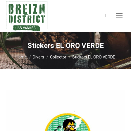
Search:
Stickers EL ORO VERDE
You are here:
Home
Divers
Collector
Stickers EL ORO VERDE